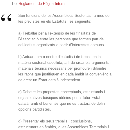
I el
Reglament de Règim Intern
:
Són funcions de les Assemblees Sectorials, a més de
les previstes en els Estatuts, les següents:
a) Treballar per a l’extensió de les finalitats de
l’Associació entre les persones que formen part de
col·lectius organitzats a partir d’interessos comuns.
b) Actuar com a centre d’estudis i de treball en la
matèria sectorial escollida, a fi de crear els arguments i
materials tècnics necessaris per promoure i difondre
les raons que justifiquen en cada àmbit la conveniència
de crear un Estat català independent.
c) Debatre les propostes conceptuals, estructurals i
organitzatives bàsiques idònies per al futur Estat
català, amb el benentès que no es tractarà de definir
opcions partidistes.
d) Presentar els seus treballs i conclusions,
estructurats en àmbits, a les Assemblees Territorials i