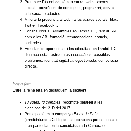
Promoure l’ús del català a la xarxa: webs, xarxes
socials, proveïdors de continguts, programari, serveis
a la xarxa, productes…
Millorar la presència al web i a les xarxes socials: bloc,
Twitter, Facebook…
Donar suport a l’Assemblea en l’àmbit TIC, tant al SN
com a les AB: formació, recomanacions, estudis,
auditories…
Estudiar les oportunitats i les dificultats en l’àmbit TIC
d’un nou estat: estructures necessàries, possibles
problemes, identitat digital autogestionada, democràcia
directa…
Feina feta
Entre la feina feta en destaquem la següent:
Tu votes, tu comptes
: recompte paral·lel a les
eleccions del 21D del 2017
Participació en la campanya
Eines de País
(candidatures a Col·legis i associacions professionals)
i, en particular, en la candidatura a la Cambra de