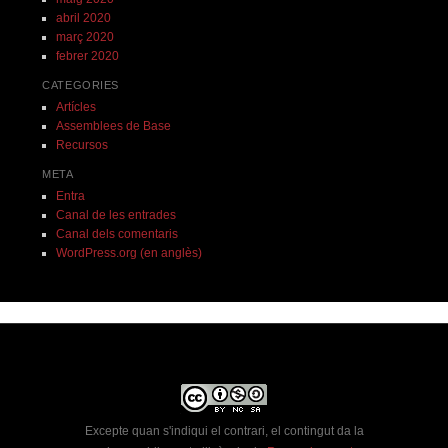
abril 2020
març 2020
febrer 2020
CATEGORIES
Artícles
Assemblees de Base
Recursos
META
Entra
Canal de les entrades
Canal dels comentaris
WordPress.org (en anglès)
Excepte quan s'indiqui el contrari, el contingut da la